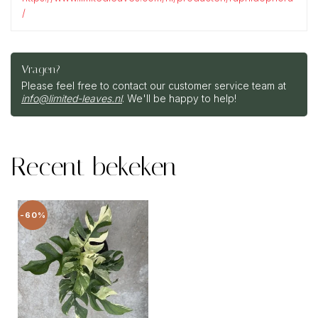
/
Vragen?
Please feel free to contact our customer service team at
info@limited-leaves.nl
. We'll be happy to help!
Recent bekeken
-60%