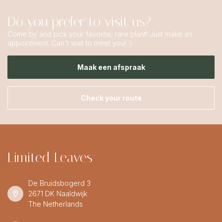
Do you prefer to visit us?
Come by and pick your favorite, rare plant! Just make an
appointment. Can't wait to meet you! :)
Maak een afspraak
Check your route
Limited Leaves
De Bruidsbogerd 3
2671 DK Naaldwijk
The Netherlands