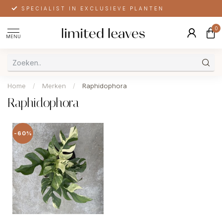
SPECIALIST IN EXCLUSIEVE PLANTEN
0
MENU
Home
/
Merken
/
Raphidophora
Raphidophora
-60%