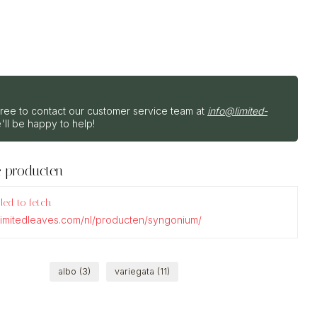
free to contact our customer service team at
info@limited-
'll be happy to help!
e producten
iled to fetch
.limitedleaves.com/nl/producten/syngonium/
albo
(3)
variegata
(11)