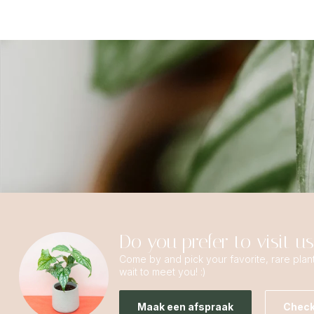
Do you prefer to visit u
Come by and pick your favorite, rare plan
wait to meet you! :)
Maak een afspraak
Check