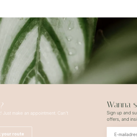
Wanna st
s?
Sign up and sub
t! Just make an appointment. Can't
offers, and ins
 your route