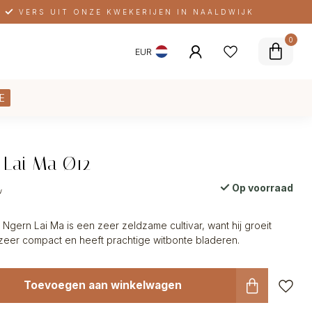
VERS UIT ONZE KWEKERIJEN IN NAALDWIJK
0
EUR
E
 Lai Ma Ø12
Op voorraad
w
gern Lai Ma is een zeer zeldzame cultivar, want hij groeit
 zeer compact en heeft prachtige witbonte bladeren.
Toevoegen aan winkelwagen