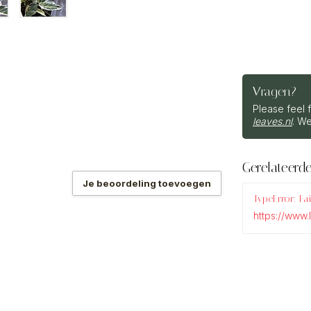
Vragen?
Please feel 
leaves.nl
. We
Gerelateerd
Je beoordeling toevoegen
TypeError: Fa
https://www