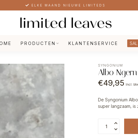
ELKE MAAND NIEUWE LIMITEDS
OME
PRODUCTEN
KLANTENSERVICE
SAL
SYNGONIUM
Albo Ngern
€49,95
Incl. bt
De Syngonium Albo N
super langzaam, is