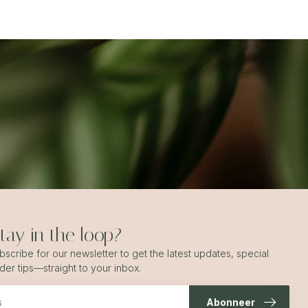
ay in the loop?
scribe for our newsletter to get the latest updates, special
ider tips—straight to your inbox.
Abonneer