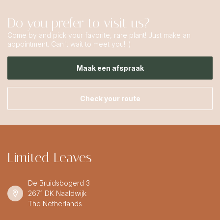
Do you prefer to visit us?
Come by and pick your favorite, rare plant! Just make an
appointment. Can't wait to meet you! :)
Maak een afspraak
Check your route
Limited Leaves
De Bruidsbogerd 3
2671 DK Naaldwijk
The Netherlands