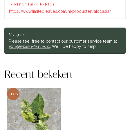
TypeError: Failed to fetch
https://www.limitedleaves.com/nl/producten/alocasia/
Vragen?
Please feel free to contact our customer service team at
info@limited-leaves.nl
. We'll be happy to help!
Recent bekeken
-17%