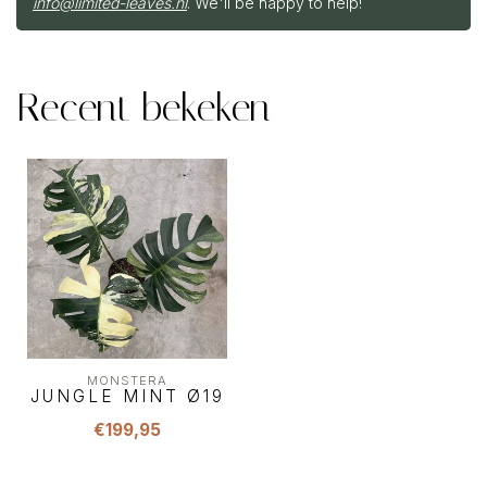
info@limited-leaves.nl
. We'll be happy to help!
Recent bekeken
MONSTERA
JUNGLE MINT Ø19
€199,95