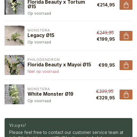
Florida Beauty x Tortum
€214,95
Ø15
Op voorraad
MONSTERA
€249,95
Legacy Ø15
€199,95
Op voorraad
PHILODENDRON
Florida Beauty x Mayoi Ø15
€99,95
Niet op voorraad
MONSTERA
€399,95
White Monster Ø19
€329,95
Op voorraad
Vragen?
Please feel free to contact our customer service team at