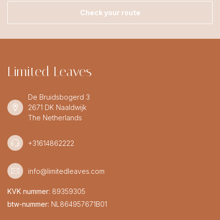
Check your route
Limited Leaves
De Bruidsbogerd 3
2671 DK Naaldwijk
The Netherlands
+31614862222
info@limitedleaves.com
KVK nummer:
89359305
btw-nummer:
NL864957671B01