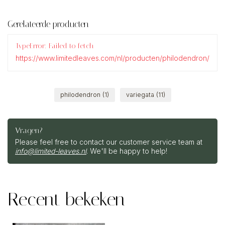
Gerelateerde producten
TypeError: Failed to fetch
https://www.limitedleaves.com/nl/producten/philodendron/
philodendron
(1)
variegata
(11)
Vragen?
Please feel free to contact our customer service team at
info@limited-leaves.nl
. We'll be happy to help!
Recent bekeken