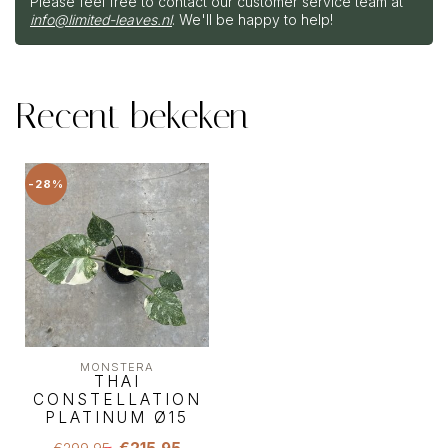
Please feel free to contact our customer service team at
info@limited-leaves.nl
. We'll be happy to help!
Recent bekeken
-28%
MONSTERA
THAI
CONSTELLATION
PLATINUM Ø15