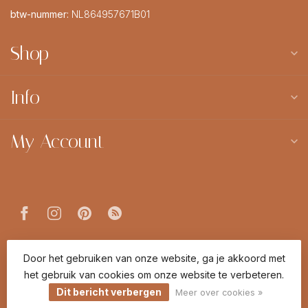
btw-nummer:
NL864957671B01
Shop
Info
My Account
© Copyright 2026 Limited Leaves
Door het gebruiken van onze website, ga je akkoord met
het gebruik van cookies om onze website te verbeteren.
Dit bericht verbergen
Meer over cookies »