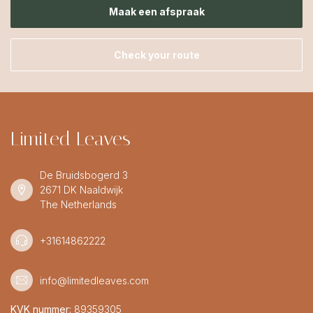
Maak een afspraak
Check your route
Limited Leaves
De Bruidsbogerd 3
2671 DK Naaldwijk
The Netherlands
+31614862222
info@limitedleaves.com
KVK nummer:
89359305