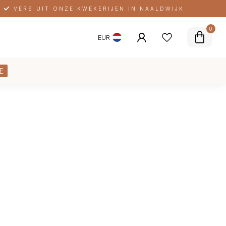
VERS UIT ONZE KWEKERIJEN IN NAALDWIJK
0
EUR
E