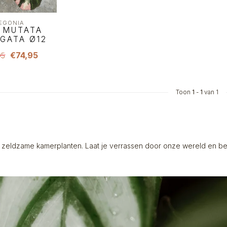
EGONIA
 MUTATA
EGATA Ø12
€74,95
95
Toon
1
-
1
van 1
 zeldzame kamerplanten. Laat je verrassen door onze wereld en be