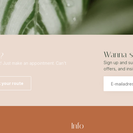
Wanna st
s?
Sign up and sub
t! Just make an appointment. Can't
offers, and ins
 your route
Info