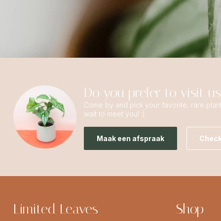
Do you prefer to visit u
Come by and pick your favorite, rare plan
wait to meet you! :)
Maak een afspraak
Check
Limited Leaves
Shop