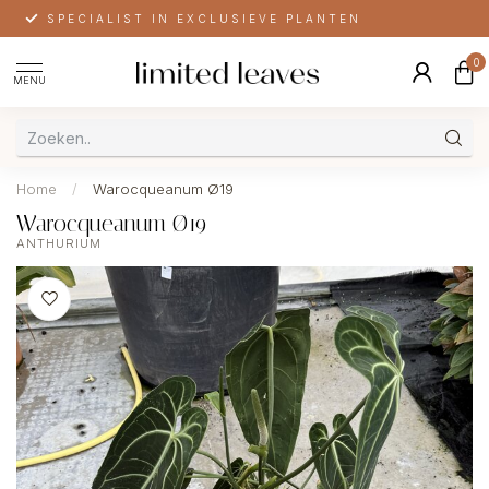
SPECIALIST IN EXCLUSIEVE PLANTEN
0
MENU
Home
/
Warocqueanum Ø19
Warocqueanum Ø19
ANTHURIUM