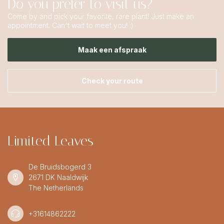
Do you prefer to visit us?
Come by and pick your favorite, rare plant! Just make an
appointment. Can't wait to meet you! :)
Maak een afspraak
Check your route
Limited Leaves
De Bruidsbogerd 3
2671 DK Naaldwijk
The Netherlands
+31614862222